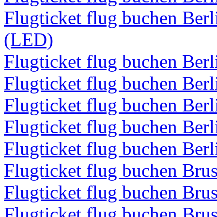
Flugticket flug buchen Ber
(LED)
Flugticket flug buchen Ber
Flugticket flug buchen Ber
Flugticket flug buchen Be
Flugticket flug buchen Ber
Flugticket flug buchen Be
Flugticket flug buchen Br
Flugticket flug buchen Bru
Flugticket flug buchen Br