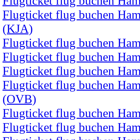
Flugticket flug buchen H
Flugticket flug buchen Ha
(KJA)
Flugticket flug buchen H
Flugticket flug buchen H
Flugticket flug buchen 
Flugticket flug buchen Ha
(OVB)
Flugticket flug buchen H
Flugticket flug buchen H