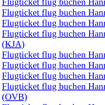
Flugticket flug buchen Ha
Flugticket flug buchen Ha
Flugticket flug buchen Ha
Flugticket flug buchen Ha
(KJA)
Flugticket flug buchen Ha
Flugticket flug buchen Ha
Flugticket flug buchen H
Flugticket flug buchen Han
(OVB)