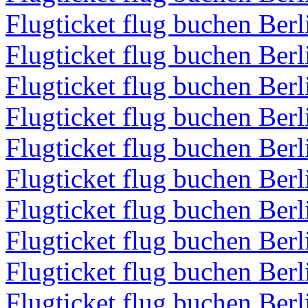
Flugticket flug buchen Ber
Flugticket flug buchen Be
Flugticket flug buchen Be
Flugticket flug buchen B
Flugticket flug buchen Ber
Flugticket flug buchen Ber
Flugticket flug buchen Be
Flugticket flug buchen Be
Flugticket flug buchen Be
Flugticket flug buchen Be