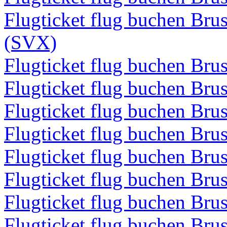
Flugticket flug buchen Bru
(SVX)
Flugticket flug buchen Br
Flugticket flug buchen Bru
Flugticket flug buchen Br
Flugticket flug buchen Bru
Flugticket flug buchen Br
Flugticket flug buchen Br
Flugticket flug buchen Bru
Flugticket flug buchen Br