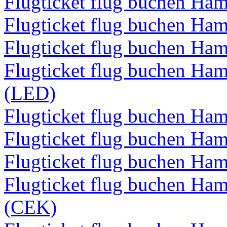
Flugticket flug buchen H
Flugticket flug buchen H
Flugticket flug buchen H
Flugticket flug buchen Ha
(LED)
Flugticket flug buchen Ha
Flugticket flug buchen H
Flugticket flug buchen H
Flugticket flug buchen Ha
(CEK)