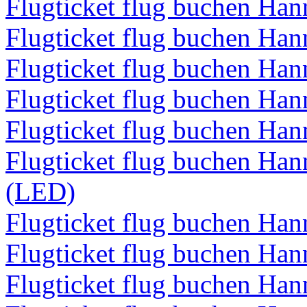
Flugticket flug buchen Ha
Flugticket flug buchen H
Flugticket flug buchen Ha
Flugticket flug buchen Ha
Flugticket flug buchen Ha
Flugticket flug buchen Han
(LED)
Flugticket flug buchen Han
Flugticket flug buchen Ha
Flugticket flug buchen Ha