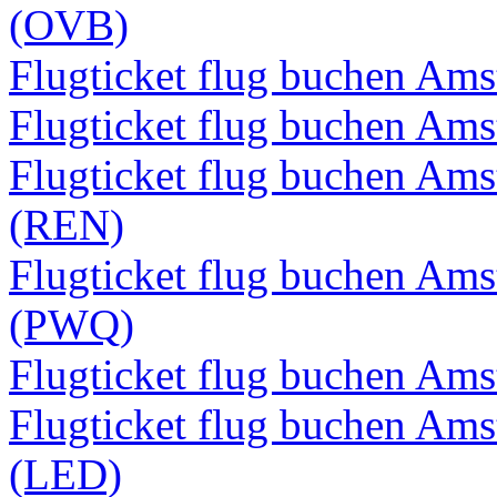
(OVB)
Flugticket flug buchen A
Flugticket flug buchen A
Flugticket flug buchen Am
(REN)
Flugticket flug buchen Am
(PWQ)
Flugticket flug buchen A
Flugticket flug buchen Am
(LED)