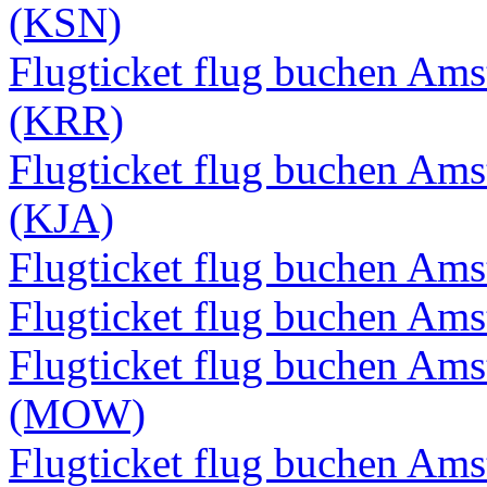
(KSN)
Flugticket flug buchen Am
(KRR)
Flugticket flug buchen Am
(KJA)
Flugticket flug buchen A
Flugticket flug buchen A
Flugticket flug buchen A
(MOW)
Flugticket flug buchen Am