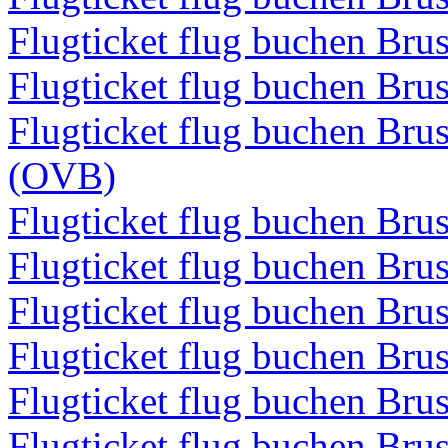
Flugticket flug buchen Br
Flugticket flug buchen B
Flugticket flug buchen Bru
(OVB)
Flugticket flug buchen Br
Flugticket flug buchen Br
Flugticket flug buchen Br
Flugticket flug buchen Br
Flugticket flug buchen Br
Flugticket flug buchen Bru