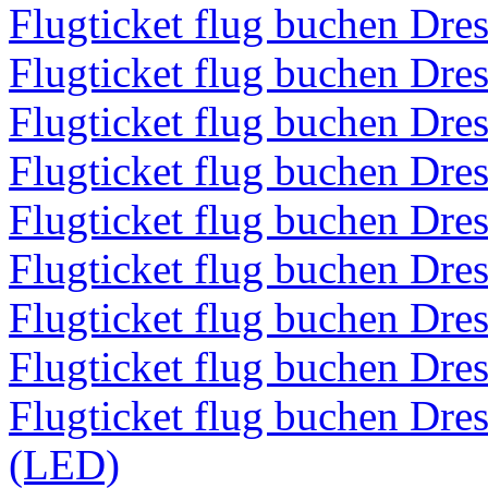
Flugticket flug buchen Dr
Flugticket flug buchen D
Flugticket flug buchen Dr
Flugticket flug buchen Dr
Flugticket flug buchen D
Flugticket flug buchen Dr
Flugticket flug buchen Dr
Flugticket flug buchen Dr
Flugticket flug buchen Dre
(LED)