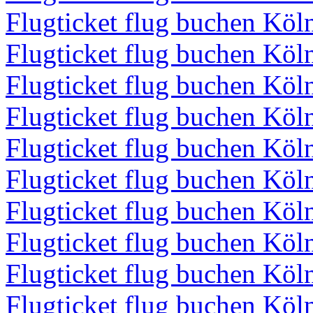
Flugticket flug buchen Kö
Flugticket flug buchen Kö
Flugticket flug buchen Kö
Flugticket flug buchen Kö
Flugticket flug buchen Kö
Flugticket flug buchen Kö
Flugticket flug buchen Kö
Flugticket flug buchen Kö
Flugticket flug buchen Kö
Flugticket flug buchen Kö