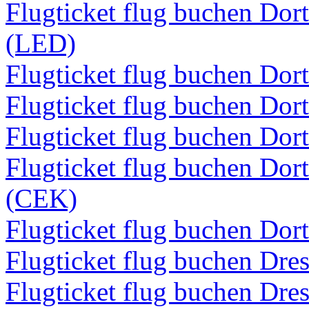
Flugticket flug buchen Do
(LED)
Flugticket flug buchen Do
Flugticket flug buchen Do
Flugticket flug buchen D
Flugticket flug buchen Do
(CEK)
Flugticket flug buchen D
Flugticket flug buchen Dr
Flugticket flug buchen Dre