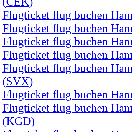
(CEK)
Flugticket flug buchen H
Flugticket flug buchen Ha
Flugticket flug buchen Ha
Flugticket flug buchen Ha
Flugticket flug buchen Han
(SVX)
Flugticket flug buchen Ha
Flugticket flug buchen Han
(KGD)