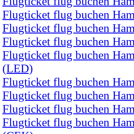
Flugticket flug buchen H
Flugticket flug buchen H
Flugticket flug buchen H
Flugticket flug buchen H
Flugticket flug buchen Ha
(LED)
Flugticket flug buchen Ha
Flugticket flug buchen H
Flugticket flug buchen H
Flugticket flug buchen Ha