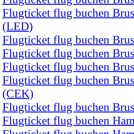
Flugticket flug buchen Bru
(LED)
Flugticket flug buchen Bru
Flugticket flug buchen Bru
Flugticket flug buchen Br
Flugticket flug buchen Bru
(CEK)
Flugticket flug buchen Br
Flugticket flug buchen H
Flugticket flug buchen Ha