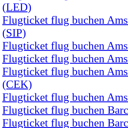
(LED)
Flugticket flug buchen Am
(SIP)
Flugticket flug buchen Am
Flugticket flug buchen A
Flugticket flug buchen Am
(CEK)
Flugticket flug buchen A
Flugticket flug buchen Ba
Flugticket flug buchen Bar