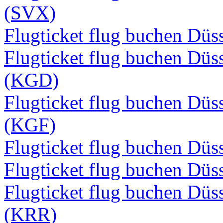
(SVX)
Flugticket flug buchen Dü
Flugticket flug buchen Düs
(KGD)
Flugticket flug buchen Düs
(KGF)
Flugticket flug buchen Düs
Flugticket flug buchen Dü
Flugticket flug buchen Düs
(KRR)