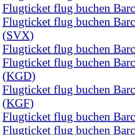
Flugticket flug buchen Ba
Flugticket flug buchen Bar
(SVX)
Flugticket flug buchen Ba
Flugticket flug buchen Bar
(KGD)
Flugticket flug buchen Ba
(KGF)
Flugticket flug buchen Bar
Flugticket flug buchen Ba