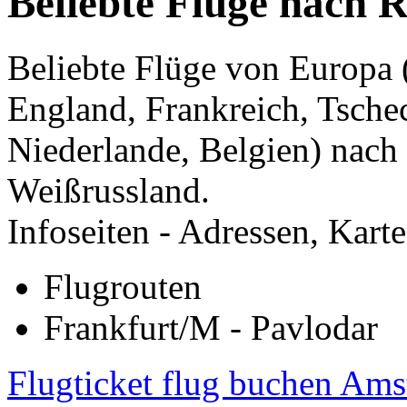
Beliebte Flüge nach 
Beliebte Flüge von Europa (
England, Frankreich, Tsche
Niederlande, Belgien) nach
Weißrussland.
Infoseiten - Adressen, Kart
Flugrouten
Frankfurt/M - Pavlodar
Flugticket flug buchen A