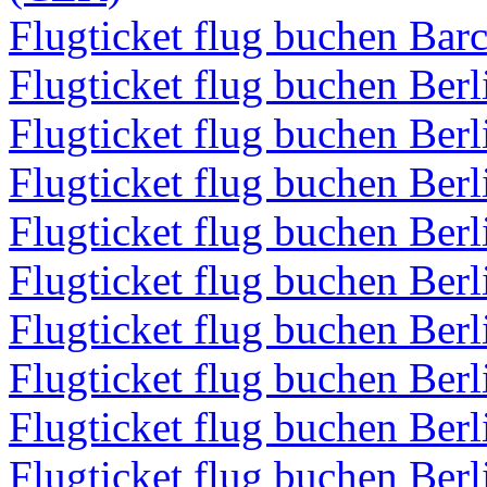
Flugticket flug buchen Ba
Flugticket flug buchen Be
Flugticket flug buchen Ber
Flugticket flug buchen Ber
Flugticket flug buchen Ber
Flugticket flug buchen Be
Flugticket flug buchen Ber
Flugticket flug buchen Be
Flugticket flug buchen Ber
Flugticket flug buchen Ber