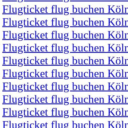
Flugticket flug buchen Kö
Flugticket flug buchen Kö
Flugticket flug buchen Kö
Flugticket flug buchen Kö
Flugticket flug buchen Kö
Flugticket flug buchen Kö
Flugticket flug buchen Kö
Flugticket flug buchen Kö
Flugticket flug buchen Kö
Flugticket flug buchen Kö