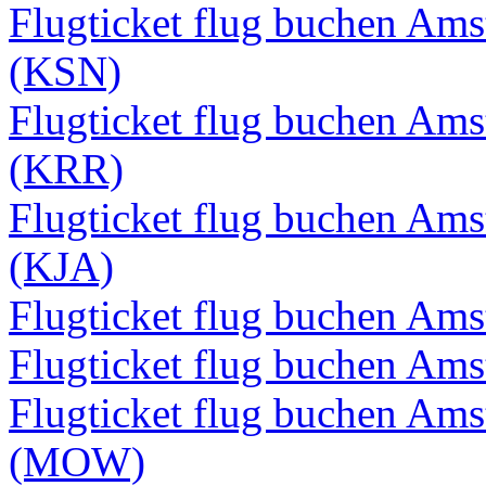
Flugticket flug buchen Am
(KSN)
Flugticket flug buchen Am
(KRR)
Flugticket flug buchen Am
(KJA)
Flugticket flug buchen A
Flugticket flug buchen A
Flugticket flug buchen A
(MOW)