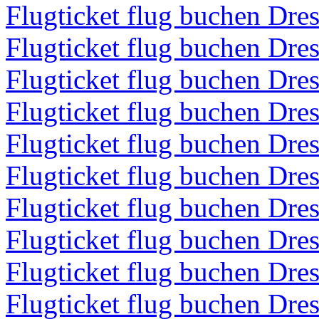
Flugticket flug buchen Dr
Flugticket flug buchen Dr
Flugticket flug buchen D
Flugticket flug buchen Dr
Flugticket flug buchen Dr
Flugticket flug buchen D
Flugticket flug buchen Dr
Flugticket flug buchen Dr
Flugticket flug buchen Dr
Flugticket flug buchen Dre