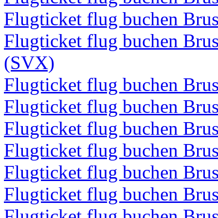
Flugticket flug buchen Br
Flugticket flug buchen Bru
(SVX)
Flugticket flug buchen Br
Flugticket flug buchen Bru
Flugticket flug buchen Br
Flugticket flug buchen Bru
Flugticket flug buchen Br
Flugticket flug buchen Br
Flugticket flug buchen Bru