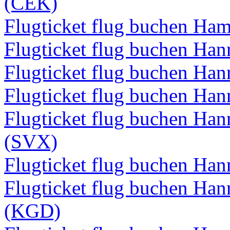
(CEK)
Flugticket flug buchen H
Flugticket flug buchen Ha
Flugticket flug buchen Ha
Flugticket flug buchen Ha
Flugticket flug buchen Han
(SVX)
Flugticket flug buchen Ha
Flugticket flug buchen Han
(KGD)