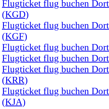
Flugticket flug buchen Do
(KGD)
Flugticket flug buchen Do
(KGF)
Flugticket flug buchen Do
Flugticket flug buchen D
Flugticket flug buchen Do
(KRR)
Flugticket flug buchen Do
(KJA)