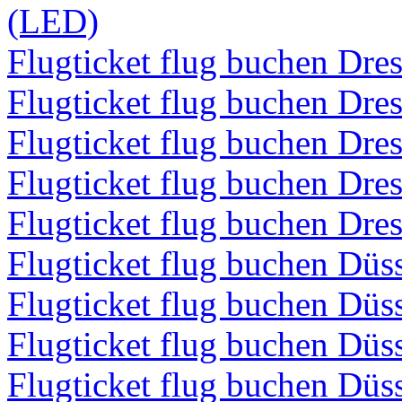
(LED)
Flugticket flug buchen Dre
Flugticket flug buchen Dr
Flugticket flug buchen Dr
Flugticket flug buchen Dr
Flugticket flug buchen Dr
Flugticket flug buchen Dü
Flugticket flug buchen Düs
Flugticket flug buchen Dü
Flugticket flug buchen Düs