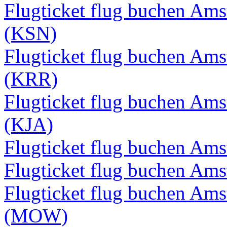
Flugticket flug buchen Am
(KSN)
Flugticket flug buchen Am
(KRR)
Flugticket flug buchen Am
(KJA)
Flugticket flug buchen A
Flugticket flug buchen A
Flugticket flug buchen A
(MOW)