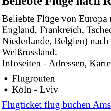
Beliebte Flüge nach 
Beliebte Flüge von Europa (
England, Frankreich, Tsche
Niederlande, Belgien) nach
Weißrussland.
Infoseiten - Adressen, Kart
Flugrouten
Köln - Lviv
Flugticket flug buchen A