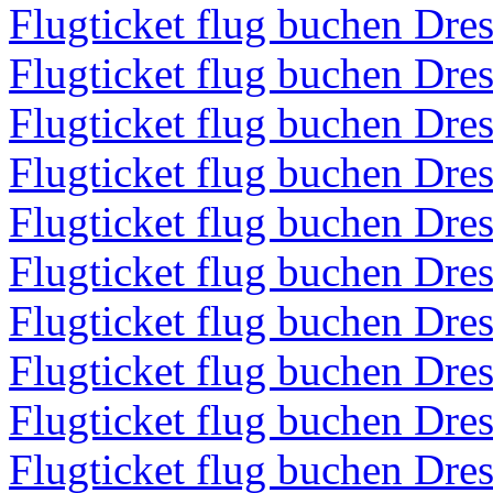
Flugticket flug buchen Dr
Flugticket flug buchen Dr
Flugticket flug buchen D
Flugticket flug buchen Dr
Flugticket flug buchen Dr
Flugticket flug buchen D
Flugticket flug buchen Dr
Flugticket flug buchen Dr
Flugticket flug buchen Dr
Flugticket flug buchen Dre