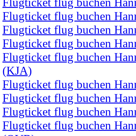
Flugticket flug buchen Ha
Flugticket flug buchen Ha
Flugticket flug buchen Ha
Flugticket flug buchen Ha
Flugticket flug buchen Ha
(KJA)
Flugticket flug buchen Ha
Flugticket flug buchen Ha
Flugticket flug buchen H
Flugticket flug buchen Han