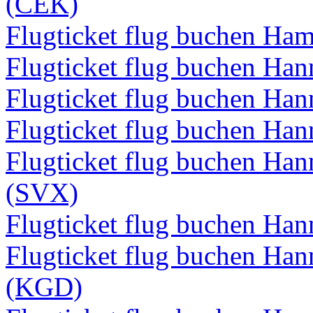
(CEK)
Flugticket flug buchen H
Flugticket flug buchen Ha
Flugticket flug buchen Ha
Flugticket flug buchen Ha
Flugticket flug buchen Han
(SVX)
Flugticket flug buchen Ha
Flugticket flug buchen Han
(KGD)