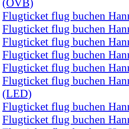
(OVB)
Flugticket flug buchen Ha
Flugticket flug buchen H
Flugticket flug buchen Ha
Flugticket flug buchen Ha
Flugticket flug buchen Ha
Flugticket flug buchen Han
(LED)
Flugticket flug buchen Han
Flugticket flug buchen Ha