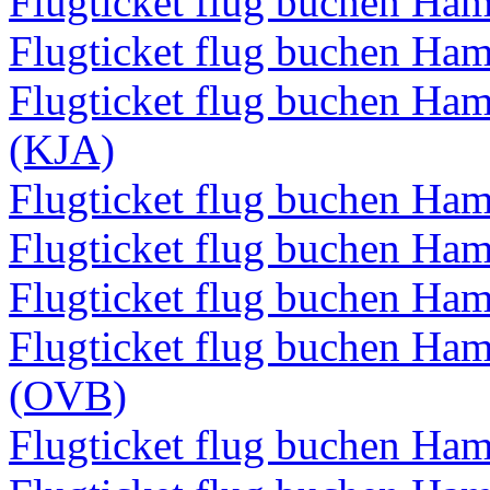
Flugticket flug buchen H
Flugticket flug buchen H
Flugticket flug buchen Ha
(KJA)
Flugticket flug buchen H
Flugticket flug buchen H
Flugticket flug buchen 
Flugticket flug buchen Ha
(OVB)
Flugticket flug buchen H