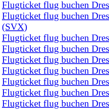
Flugticket flug buchen Dr
Flugticket flug buchen Dre
(SVX)
Flugticket flug buchen Dr
Flugticket flug buchen Dr
Flugticket flug buchen Dr
Flugticket flug buchen Dre
Flugticket flug buchen Dr
Flugticket flug buchen Dr
Flugticket flug buchen Dr