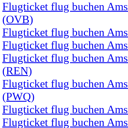
Flugticket flug buchen Am
(OVB)
Flugticket flug buchen A
Flugticket flug buchen A
Flugticket flug buchen Am
(REN)
Flugticket flug buchen Am
(PWQ)
Flugticket flug buchen A
Flugticket flug buchen Am