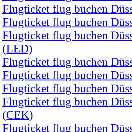
Flugticket flug buchen Dü
Flugticket flug buchen Dü
Flugticket flug buchen Düs
(LED)
Flugticket flug buchen Düs
Flugticket flug buchen Dü
Flugticket flug buchen Dü
Flugticket flug buchen Düs
(CEK)
Flugticket flug buchen Dü