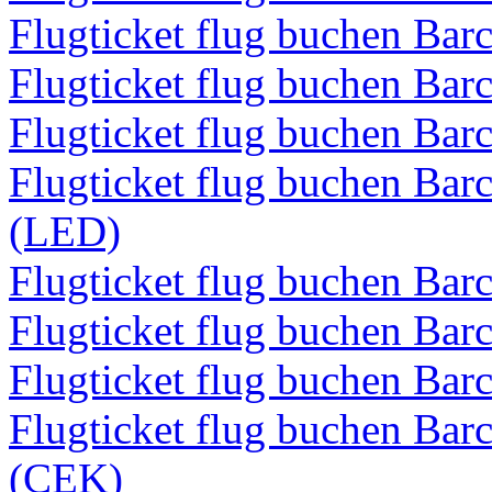
Flugticket flug buchen Ba
Flugticket flug buchen Ba
Flugticket flug buchen Ba
Flugticket flug buchen Bar
(LED)
Flugticket flug buchen Bar
Flugticket flug buchen Ba
Flugticket flug buchen Ba
Flugticket flug buchen Bar
(CEK)