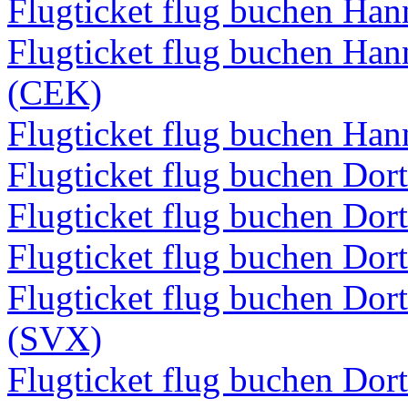
Flugticket flug buchen Ha
Flugticket flug buchen Ha
(CEK)
Flugticket flug buchen Ha
Flugticket flug buchen D
Flugticket flug buchen Do
Flugticket flug buchen D
Flugticket flug buchen Do
(SVX)
Flugticket flug buchen D