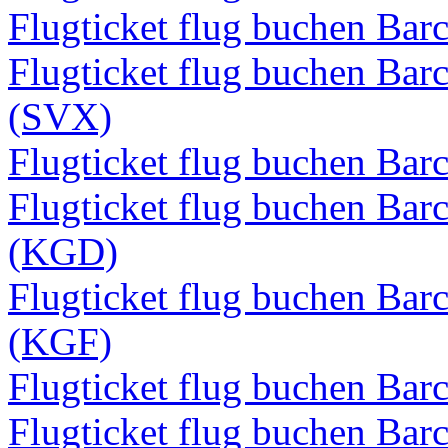
Flugticket flug buchen Ba
Flugticket flug buchen Bar
(SVX)
Flugticket flug buchen Ba
Flugticket flug buchen Bar
(KGD)
Flugticket flug buchen Ba
(KGF)
Flugticket flug buchen Bar
Flugticket flug buchen Ba