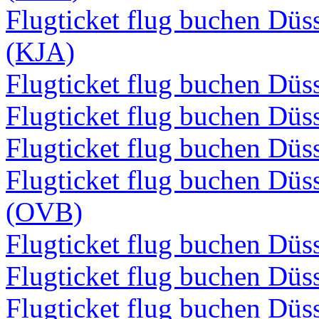
Flugticket flug buchen Düs
(KJA)
Flugticket flug buchen Dü
Flugticket flug buchen Dü
Flugticket flug buchen D
Flugticket flug buchen Düs
(OVB)
Flugticket flug buchen Dü
Flugticket flug buchen Dü
Flugticket flug buchen Dü