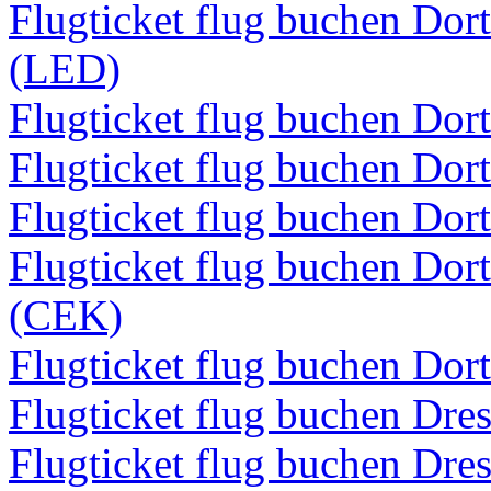
Flugticket flug buchen Do
(LED)
Flugticket flug buchen Do
Flugticket flug buchen Do
Flugticket flug buchen D
Flugticket flug buchen Do
(CEK)
Flugticket flug buchen D
Flugticket flug buchen Dr
Flugticket flug buchen Dre