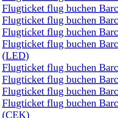
Flugticket flug buchen Ba
Flugticket flug buchen Ba
Flugticket flug buchen Ba
Flugticket flug buchen Bar
(LED)
Flugticket flug buchen Bar
Flugticket flug buchen Ba
Flugticket flug buchen Ba
Flugticket flug buchen Bar
(CEK)