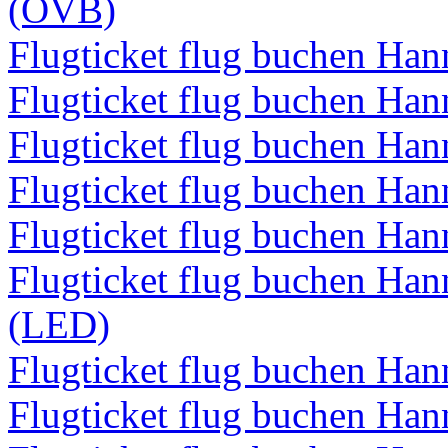
(OVB)
Flugticket flug buchen Ha
Flugticket flug buchen H
Flugticket flug buchen Ha
Flugticket flug buchen Ha
Flugticket flug buchen Ha
Flugticket flug buchen Han
(LED)
Flugticket flug buchen Han
Flugticket flug buchen Ha