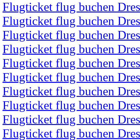
Flugticket flug buchen Dr
Flugticket flug buchen Dr
Flugticket flug buchen D
Flugticket flug buchen Dr
Flugticket flug buchen Dr
Flugticket flug buchen D
Flugticket flug buchen Dr
Flugticket flug buchen Dr
Flugticket flug buchen Dr
Flugticket flug buchen Dre