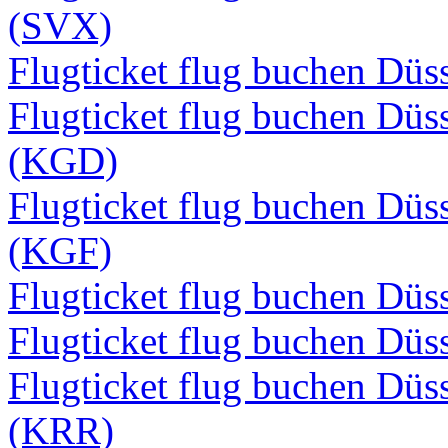
(SVX)
Flugticket flug buchen Dü
Flugticket flug buchen Düs
(KGD)
Flugticket flug buchen Düs
(KGF)
Flugticket flug buchen Düs
Flugticket flug buchen Dü
Flugticket flug buchen Düs
(KRR)