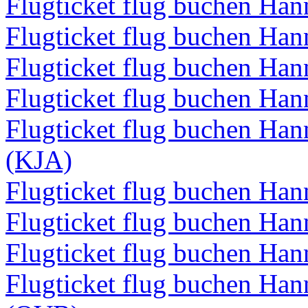
Flugticket flug buchen Ha
Flugticket flug buchen Ha
Flugticket flug buchen Ha
Flugticket flug buchen Ha
Flugticket flug buchen Ha
(KJA)
Flugticket flug buchen Ha
Flugticket flug buchen Ha
Flugticket flug buchen H
Flugticket flug buchen Han