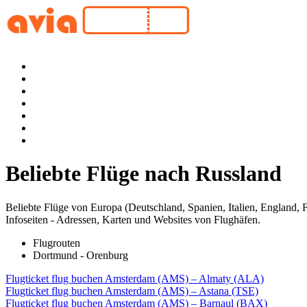
Beliebte Flüge nach Russland
Beliebte Flüge von Europa (Deutschland, Spanien, Italien, England,
Infoseiten - Adressen, Karten und Websites von Flughäfen.
Flugrouten
Dortmund - Orenburg
Flugticket flug buchen Amsterdam (AMS) – Almaty (ALA)
Flugticket flug buchen Amsterdam (AMS) – Astana (TSE)
Flugticket flug buchen Amsterdam (AMS) – Barnaul (BAX)