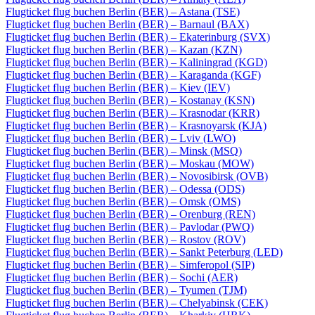
Flugticket flug buchen Berlin (BER) – Astana (TSE)
Flugticket flug buchen Berlin (BER) – Barnaul (BAX)
Flugticket flug buchen Berlin (BER) – Ekaterinburg (SVX)
Flugticket flug buchen Berlin (BER) – Kazan (KZN)
Flugticket flug buchen Berlin (BER) – Kaliningrad (KGD)
Flugticket flug buchen Berlin (BER) – Karaganda (KGF)
Flugticket flug buchen Berlin (BER) – Kiev (IEV)
Flugticket flug buchen Berlin (BER) – Kostanay (KSN)
Flugticket flug buchen Berlin (BER) – Krasnodar (KRR)
Flugticket flug buchen Berlin (BER) – Krasnoyarsk (KJA)
Flugticket flug buchen Berlin (BER) – Lviv (LWO)
Flugticket flug buchen Berlin (BER) – Minsk (MSQ)
Flugticket flug buchen Berlin (BER) – Moskau (MOW)
Flugticket flug buchen Berlin (BER) – Novosibirsk (OVB)
Flugticket flug buchen Berlin (BER) – Odessa (ODS)
Flugticket flug buchen Berlin (BER) – Omsk (OMS)
Flugticket flug buchen Berlin (BER) – Orenburg (REN)
Flugticket flug buchen Berlin (BER) – Pavlodar (PWQ)
Flugticket flug buchen Berlin (BER) – Rostov (ROV)
Flugticket flug buchen Berlin (BER) – Sankt Peterburg (LED)
Flugticket flug buchen Berlin (BER) – Simferopol (SIP)
Flugticket flug buchen Berlin (BER) – Sochi (AER)
Flugticket flug buchen Berlin (BER) – Tyumen (TJM)
Flugticket flug buchen Berlin (BER) – Chelyabinsk (CEK)