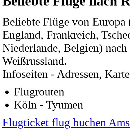
Beliebte Flüge nach 
Beliebte Flüge von Europa (
England, Frankreich, Tsche
Niederlande, Belgien) nach
Weißrussland.
Infoseiten - Adressen, Kart
Flugrouten
Köln - Tyumen
Flugticket flug buchen A