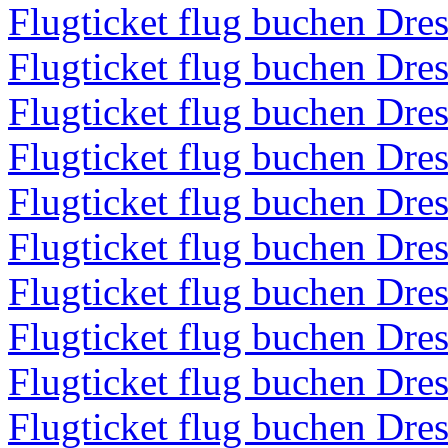
Flugticket flug buchen Dr
Flugticket flug buchen Dr
Flugticket flug buchen D
Flugticket flug buchen Dr
Flugticket flug buchen Dr
Flugticket flug buchen D
Flugticket flug buchen Dr
Flugticket flug buchen Dr
Flugticket flug buchen Dr
Flugticket flug buchen Dre