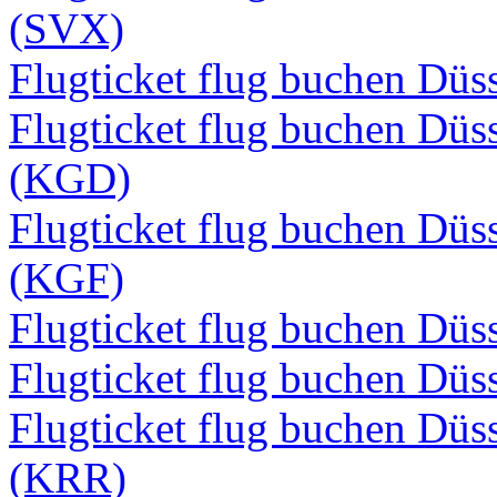
(SVX)
Flugticket flug buchen Dü
Flugticket flug buchen Düs
(KGD)
Flugticket flug buchen Düs
(KGF)
Flugticket flug buchen Düs
Flugticket flug buchen Dü
Flugticket flug buchen Düs
(KRR)