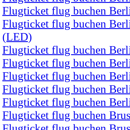
Flugticket flug buchen Be
Flugticket flug buchen Ber
(LED)
Flugticket flug buchen Ber
Flugticket flug buchen Ber
Flugticket flug buchen Be
Flugticket flug buchen Ber
Flugticket flug buchen Be
Flugticket flug buchen Br
Flugticket flug buchen Bru