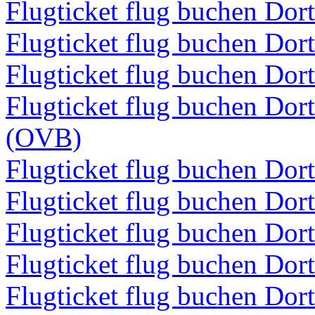
Flugticket flug buchen D
Flugticket flug buchen D
Flugticket flug buchen 
Flugticket flug buchen Do
(OVB)
Flugticket flug buchen D
Flugticket flug buchen D
Flugticket flug buchen D
Flugticket flug buchen D
Flugticket flug buchen D