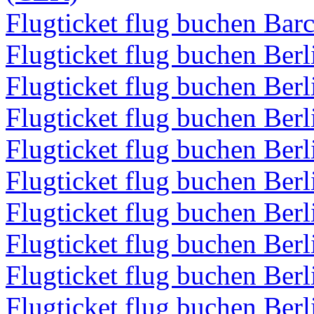
Flugticket flug buchen Ba
Flugticket flug buchen Be
Flugticket flug buchen Ber
Flugticket flug buchen Ber
Flugticket flug buchen Ber
Flugticket flug buchen Be
Flugticket flug buchen Ber
Flugticket flug buchen Be
Flugticket flug buchen Ber
Flugticket flug buchen Ber