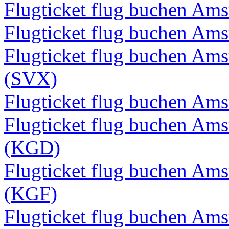
Flugticket flug buchen Am
Flugticket flug buchen Am
Flugticket flug buchen Am
(SVX)
Flugticket flug buchen A
Flugticket flug buchen Am
(KGD)
Flugticket flug buchen Am
(KGF)
Flugticket flug buchen Am