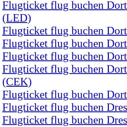
Flugticket flug buchen Do
(LED)
Flugticket flug buchen Do
Flugticket flug buchen Do
Flugticket flug buchen D
Flugticket flug buchen Do
(CEK)
Flugticket flug buchen D
Flugticket flug buchen Dr
Flugticket flug buchen Dre