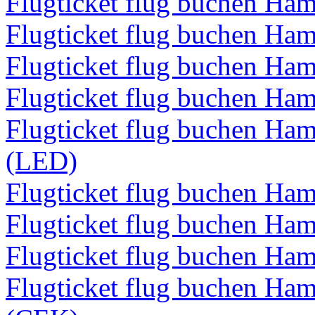
Flugticket flug buchen H
Flugticket flug buchen H
Flugticket flug buchen H
Flugticket flug buchen H
Flugticket flug buchen Ha
(LED)
Flugticket flug buchen Ha
Flugticket flug buchen H
Flugticket flug buchen H
Flugticket flug buchen Ha