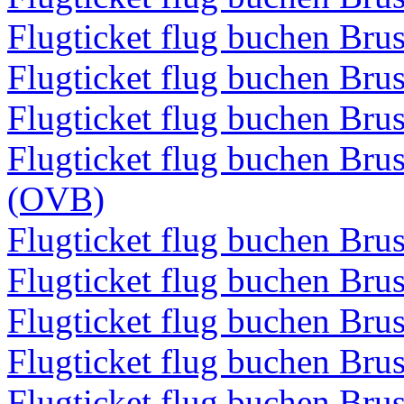
Flugticket flug buchen Br
Flugticket flug buchen Br
Flugticket flug buchen B
Flugticket flug buchen Bru
(OVB)
Flugticket flug buchen Br
Flugticket flug buchen Br
Flugticket flug buchen Br
Flugticket flug buchen Br
Flugticket flug buchen Br