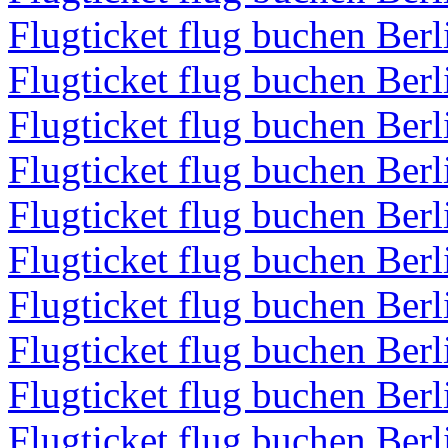
Flugticket flug buchen Be
Flugticket flug buchen Ber
Flugticket flug buchen Be
Flugticket flug buchen Be
Flugticket flug buchen B
Flugticket flug buchen Ber
Flugticket flug buchen Ber
Flugticket flug buchen Be
Flugticket flug buchen Be
Flugticket flug buchen Be