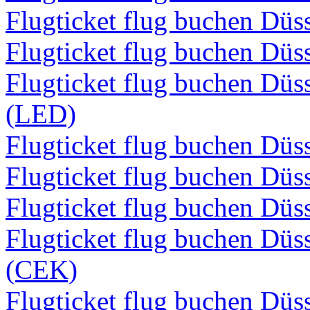
Flugticket flug buchen Dü
Flugticket flug buchen Dü
Flugticket flug buchen Düs
(LED)
Flugticket flug buchen Düs
Flugticket flug buchen Dü
Flugticket flug buchen Dü
Flugticket flug buchen Düs
(CEK)
Flugticket flug buchen Dü