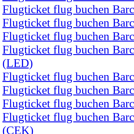
Flugticket flug buchen Ba
Flugticket flug buchen Ba
Flugticket flug buchen Ba
Flugticket flug buchen Bar
(LED)
Flugticket flug buchen Bar
Flugticket flug buchen Ba
Flugticket flug buchen Ba
Flugticket flug buchen Bar
(CEK)