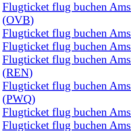
Flugticket flug buchen Am
(OVB)
Flugticket flug buchen A
Flugticket flug buchen A
Flugticket flug buchen Am
(REN)
Flugticket flug buchen Am
(PWQ)
Flugticket flug buchen A
Flugticket flug buchen Am