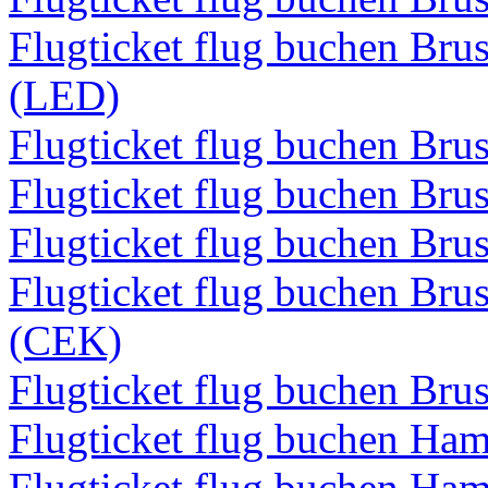
Flugticket flug buchen Bru
(LED)
Flugticket flug buchen Bru
Flugticket flug buchen Bru
Flugticket flug buchen Br
Flugticket flug buchen Bru
(CEK)
Flugticket flug buchen Br
Flugticket flug buchen H
Flugticket flug buchen Ha