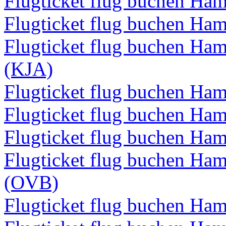
Flugticket flug buchen H
Flugticket flug buchen H
Flugticket flug buchen Ha
(KJA)
Flugticket flug buchen H
Flugticket flug buchen H
Flugticket flug buchen 
Flugticket flug buchen Ha
(OVB)
Flugticket flug buchen H