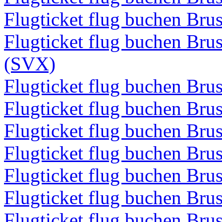
Flugticket flug buchen Br
Flugticket flug buchen Bru
(SVX)
Flugticket flug buchen Br
Flugticket flug buchen Bru
Flugticket flug buchen Br
Flugticket flug buchen Bru
Flugticket flug buchen Br
Flugticket flug buchen Br
Flugticket flug buchen Bru