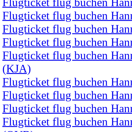
Flugticket flug buchen Ha
Flugticket flug buchen Ha
Flugticket flug buchen Ha
Flugticket flug buchen Ha
Flugticket flug buchen Ha
(KJA)
Flugticket flug buchen Ha
Flugticket flug buchen Ha
Flugticket flug buchen H
Flugticket flug buchen Han