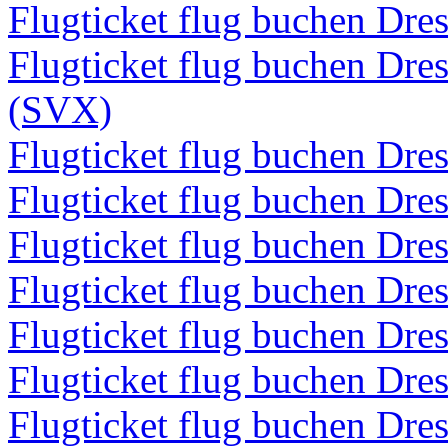
Flugticket flug buchen Dr
Flugticket flug buchen Dre
(SVX)
Flugticket flug buchen Dr
Flugticket flug buchen Dr
Flugticket flug buchen Dr
Flugticket flug buchen Dre
Flugticket flug buchen Dr
Flugticket flug buchen Dr
Flugticket flug buchen Dr