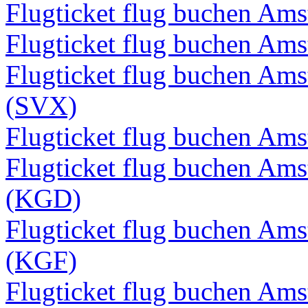
Flugticket flug buchen Am
Flugticket flug buchen Am
Flugticket flug buchen Am
(SVX)
Flugticket flug buchen A
Flugticket flug buchen Am
(KGD)
Flugticket flug buchen Am
(KGF)
Flugticket flug buchen Am