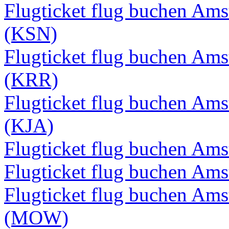
Flugticket flug buchen Am
(KSN)
Flugticket flug buchen Am
(KRR)
Flugticket flug buchen Am
(KJA)
Flugticket flug buchen A
Flugticket flug buchen A
Flugticket flug buchen A
(MOW)