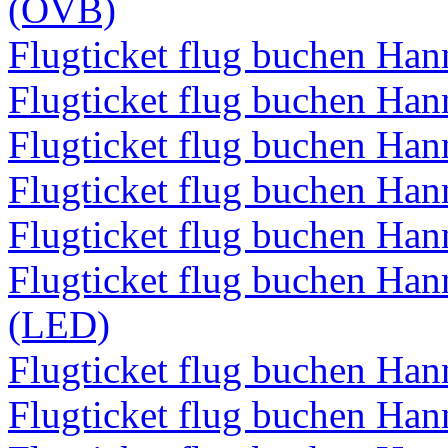
(OVB)
Flugticket flug buchen Ha
Flugticket flug buchen H
Flugticket flug buchen Ha
Flugticket flug buchen Ha
Flugticket flug buchen Ha
Flugticket flug buchen Han
(LED)
Flugticket flug buchen Han
Flugticket flug buchen Ha