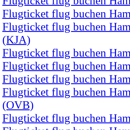
Flugticket flug buchen H
Flugticket flug buchen H
Flugticket flug buchen Ha
(KJA)
Flugticket flug buchen H
Flugticket flug buchen H
Flugticket flug buchen 
Flugticket flug buchen Ha
(OVB)
Flugticket flug buchen H