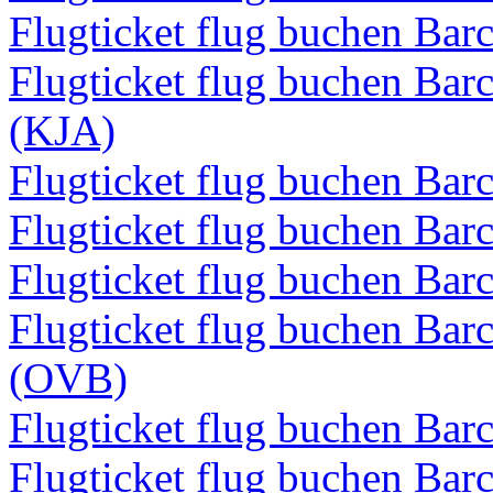
Flugticket flug buchen Ba
Flugticket flug buchen Bar
(KJA)
Flugticket flug buchen Ba
Flugticket flug buchen Ba
Flugticket flug buchen B
Flugticket flug buchen Bar
(OVB)
Flugticket flug buchen Ba
Flugticket flug buchen Ba