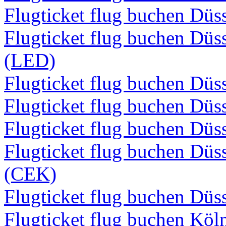
Flugticket flug buchen Dü
Flugticket flug buchen Düs
(LED)
Flugticket flug buchen Düs
Flugticket flug buchen Dü
Flugticket flug buchen Dü
Flugticket flug buchen Düs
(CEK)
Flugticket flug buchen Dü
Flugticket flug buchen Kö