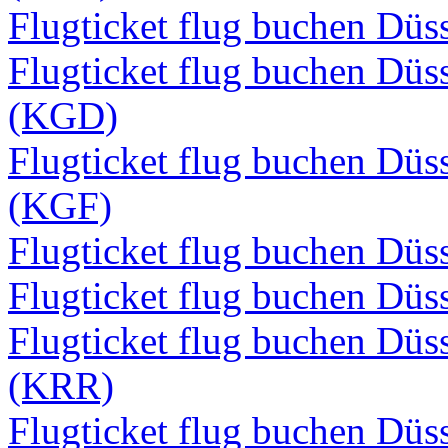
Flugticket flug buchen Dü
Flugticket flug buchen Düs
(KGD)
Flugticket flug buchen Düs
(KGF)
Flugticket flug buchen Düs
Flugticket flug buchen Dü
Flugticket flug buchen Düs
(KRR)
Flugticket flug buchen Düs