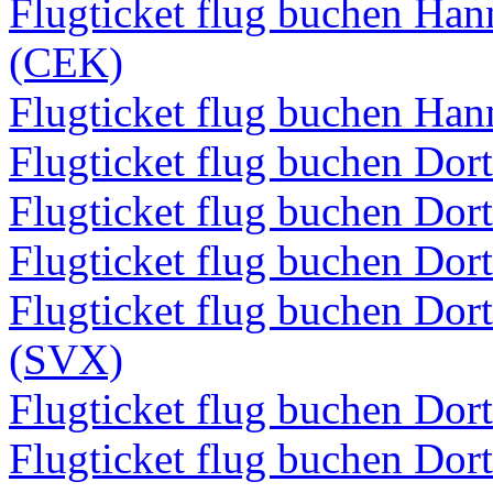
Flugticket flug buchen Ha
(CEK)
Flugticket flug buchen Ha
Flugticket flug buchen D
Flugticket flug buchen Do
Flugticket flug buchen D
Flugticket flug buchen Do
(SVX)
Flugticket flug buchen D
Flugticket flug buchen Do