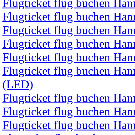
Flugticket flug buchen Ha
Flugticket flug buchen H
Flugticket flug buchen Ha
Flugticket flug buchen Ha
Flugticket flug buchen Ha
Flugticket flug buchen Han
(LED)
Flugticket flug buchen Han
Flugticket flug buchen Ha
Flugticket flug buchen Ha