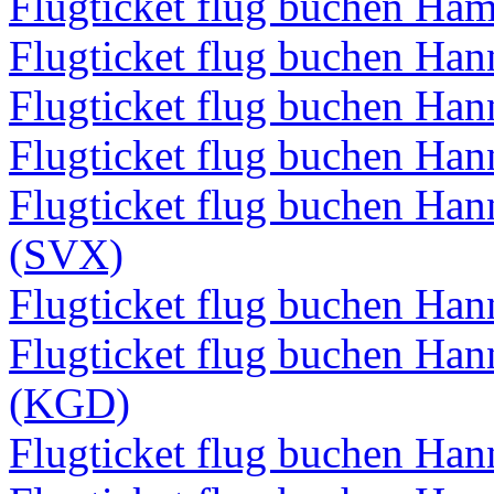
Flugticket flug buchen H
Flugticket flug buchen Ha
Flugticket flug buchen Ha
Flugticket flug buchen Ha
Flugticket flug buchen Han
(SVX)
Flugticket flug buchen Ha
Flugticket flug buchen Han
(KGD)
Flugticket flug buchen Ha