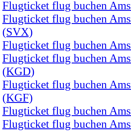
Flugticket flug buchen Am
Flugticket flug buchen Am
(SVX)
Flugticket flug buchen A
Flugticket flug buchen Am
(KGD)
Flugticket flug buchen Am
(KGF)
Flugticket flug buchen Am
Flugticket flug buchen Am