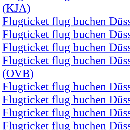
(KJA)
Flugticket flug buchen Dü
Flugticket flug buchen Dü
Flugticket flug buchen D
Flugticket flug buchen Düs
(OVB)
Flugticket flug buchen Dü
Flugticket flug buchen Dü
Flugticket flug buchen Dü
Flugticket flug buchen Dü