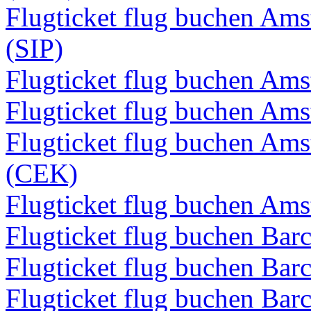
Flugticket flug buchen Am
(SIP)
Flugticket flug buchen Am
Flugticket flug buchen A
Flugticket flug buchen Am
(CEK)
Flugticket flug buchen A
Flugticket flug buchen Ba
Flugticket flug buchen Bar
Flugticket flug buchen Ba