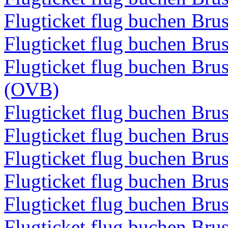
Flugticket flug buchen Br
Flugticket flug buchen B
Flugticket flug buchen Bru
(OVB)
Flugticket flug buchen Br
Flugticket flug buchen Br
Flugticket flug buchen Br
Flugticket flug buchen Br
Flugticket flug buchen Br
Flugticket flug buchen Bru