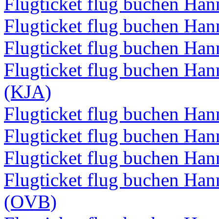
Flugticket flug buchen Ha
Flugticket flug buchen Ha
Flugticket flug buchen Ha
Flugticket flug buchen Ha
(KJA)
Flugticket flug buchen Ha
Flugticket flug buchen Ha
Flugticket flug buchen H
Flugticket flug buchen Han
(OVB)