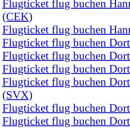
Flugticket flug buchen Ha
(CEK)
Flugticket flug buchen Ha
Flugticket flug buchen D
Flugticket flug buchen Do
Flugticket flug buchen D
Flugticket flug buchen Do
(SVX)
Flugticket flug buchen D
Flugticket flug buchen Do