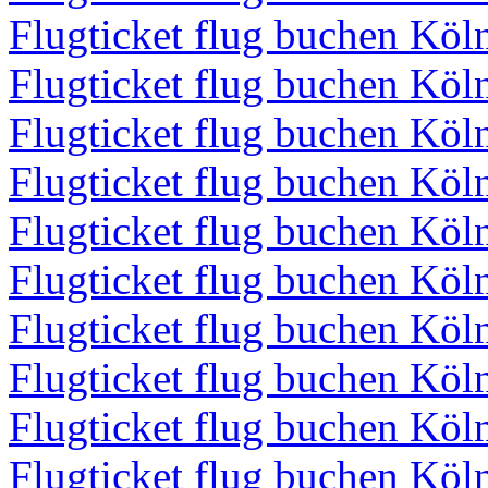
Flugticket flug buchen Kö
Flugticket flug buchen Kö
Flugticket flug buchen Kö
Flugticket flug buchen Kö
Flugticket flug buchen Kö
Flugticket flug buchen Kö
Flugticket flug buchen Kö
Flugticket flug buchen Kö
Flugticket flug buchen Kö
Flugticket flug buchen Kö