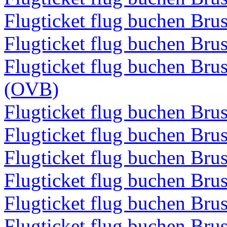
Flugticket flug buchen Br
Flugticket flug buchen B
Flugticket flug buchen Bru
(OVB)
Flugticket flug buchen Br
Flugticket flug buchen Br
Flugticket flug buchen Br
Flugticket flug buchen Br
Flugticket flug buchen Br
Flugticket flug buchen Bru