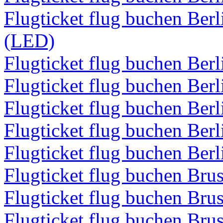
Flugticket flug buchen Ber
(LED)
Flugticket flug buchen Ber
Flugticket flug buchen Ber
Flugticket flug buchen Be
Flugticket flug buchen Ber
Flugticket flug buchen Be
Flugticket flug buchen Br
Flugticket flug buchen Bru
Flugticket flug buchen Br