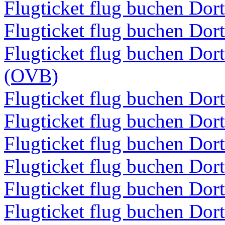
Flugticket flug buchen D
Flugticket flug buchen 
Flugticket flug buchen Do
(OVB)
Flugticket flug buchen D
Flugticket flug buchen D
Flugticket flug buchen D
Flugticket flug buchen D
Flugticket flug buchen D
Flugticket flug buchen Do