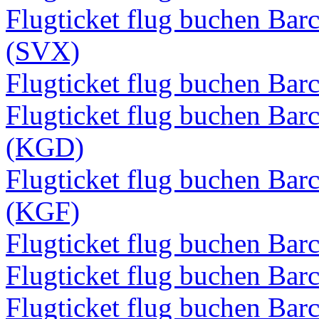
Flugticket flug buchen Bar
(SVX)
Flugticket flug buchen Ba
Flugticket flug buchen Bar
(KGD)
Flugticket flug buchen Ba
(KGF)
Flugticket flug buchen Bar
Flugticket flug buchen Ba
Flugticket flug buchen Ba