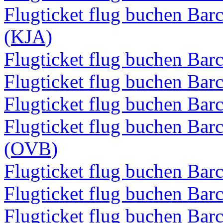
Flugticket flug buchen Bar
(KJA)
Flugticket flug buchen Ba
Flugticket flug buchen Ba
Flugticket flug buchen B
Flugticket flug buchen Bar
(OVB)
Flugticket flug buchen Ba
Flugticket flug buchen Ba
Flugticket flug buchen Ba