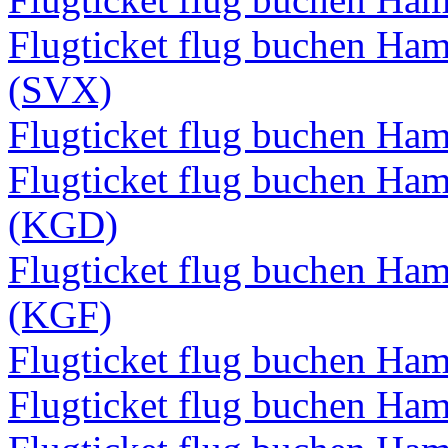
Flugticket flug buchen Ha
(SVX)
Flugticket flug buchen H
Flugticket flug buchen Ha
(KGD)
Flugticket flug buchen H
(KGF)
Flugticket flug buchen Ha
Flugticket flug buchen H