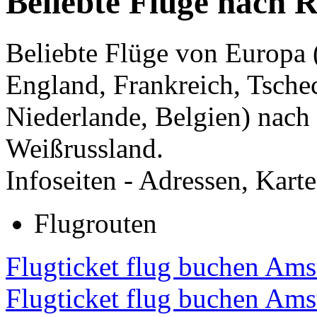
Beliebte Flüge nach 
Beliebte Flüge von Europa (
England, Frankreich, Tsche
Niederlande, Belgien) nach
Weißrussland.
Infoseiten - Adressen, Kart
Flugrouten
Flugticket flug buchen A
Flugticket flug buchen Am