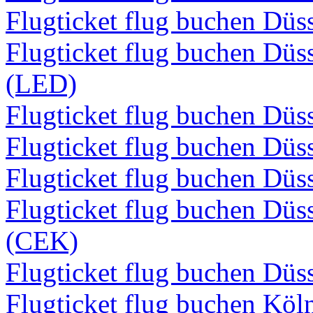
Flugticket flug buchen Dü
Flugticket flug buchen Düs
(LED)
Flugticket flug buchen Düs
Flugticket flug buchen Dü
Flugticket flug buchen Dü
Flugticket flug buchen Düs
(CEK)
Flugticket flug buchen Dü
Flugticket flug buchen Kö