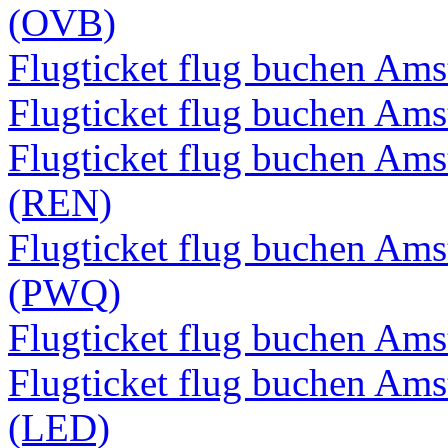
(OVB)
Flugticket flug buchen A
Flugticket flug buchen A
Flugticket flug buchen Am
(REN)
Flugticket flug buchen Am
(PWQ)
Flugticket flug buchen A
Flugticket flug buchen Am
(LED)