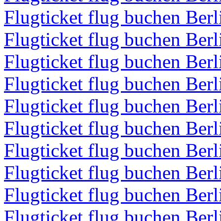
Flugticket flug buchen Ber
Flugticket flug buchen Be
Flugticket flug buchen Be
Flugticket flug buchen B
Flugticket flug buchen Ber
Flugticket flug buchen Ber
Flugticket flug buchen Be
Flugticket flug buchen Be
Flugticket flug buchen Be
Flugticket flug buchen Be