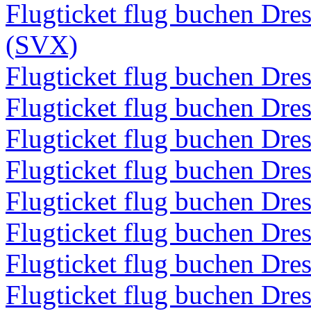
Flugticket flug buchen Dre
(SVX)
Flugticket flug buchen Dr
Flugticket flug buchen Dr
Flugticket flug buchen Dr
Flugticket flug buchen Dre
Flugticket flug buchen Dr
Flugticket flug buchen Dr
Flugticket flug buchen Dr
Flugticket flug buchen Dr