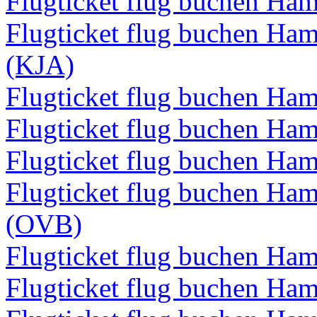
Flugticket flug buchen H
Flugticket flug buchen Ha
(KJA)
Flugticket flug buchen H
Flugticket flug buchen H
Flugticket flug buchen 
Flugticket flug buchen Ha
(OVB)
Flugticket flug buchen H
Flugticket flug buchen H