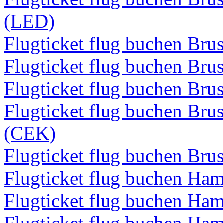
(LED)
Flugticket flug buchen Bru
Flugticket flug buchen Bru
Flugticket flug buchen Br
Flugticket flug buchen Bru
(CEK)
Flugticket flug buchen Br
Flugticket flug buchen H
Flugticket flug buchen Ha
Flugticket flug buchen H