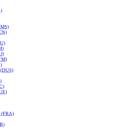
)
AMS)
CN)
RU)
M)
J)
TM)
)
 (DUS)
)
C)
UE)
 (FRA)
R)