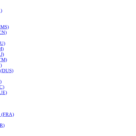
)
AMS)
CN)
RU)
M)
J)
TM)
)
 (DUS)
)
C)
UE)
 (FRA)
R)