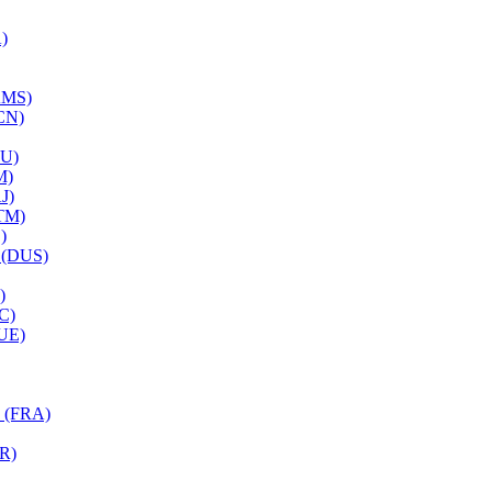
)
AMS)
CN)
RU)
M)
J)
TM)
)
 (DUS)
)
C)
UE)
 (FRA)
R)